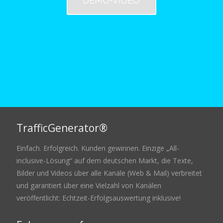
DEMO-VIDEO
TrafficGenerator®
Einfach. Erfolgreich. Kunden gewinnen. Einzige „All-
inclusive-Lösung“ auf dem deutschen Markt, die Texte,
Bilder und Videos über alle Kanäle (Web & Mail) verbreitet
und garantiert über eine Vielzahl von Kanälen
veröffentlicht: Echtzeit-Erfolgsauswertung inklusive!