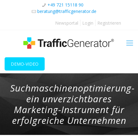
+49 721 15118 90
beratung@trafficgenerator.de
Newsportal
Login
Registrieren
DEMO-VIDEO
Suchmaschinenoptimierung-
ein unverzichtbares
Marketing-Instrument für
erfolgreiche Unternehmen