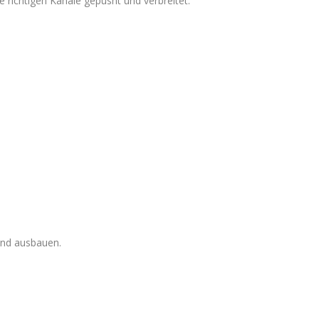
e richtigen Kanäle gepusht und verbreitet.
und ausbauen.