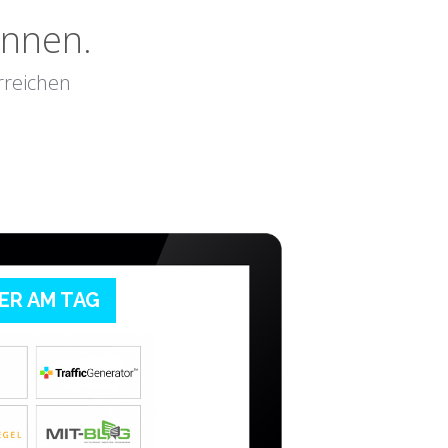
innen.
rreichen
SER AM TAG