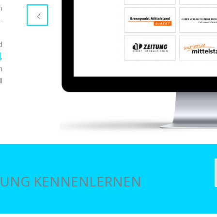
n
-
d
,
n
l
LÖSUNG KENNENLERNEN