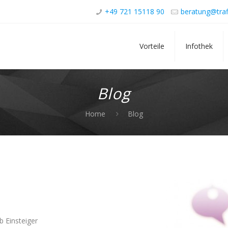
+49 721 15118 90
beratung@traf
Vorteile
Infothek
Blog
Home
Blog
b Einsteiger