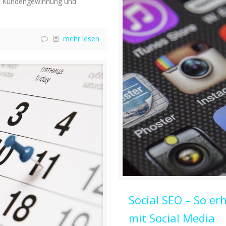
iche Kundengewinnung und
mehr lesen
Social SEO – So erh
mit Social Media