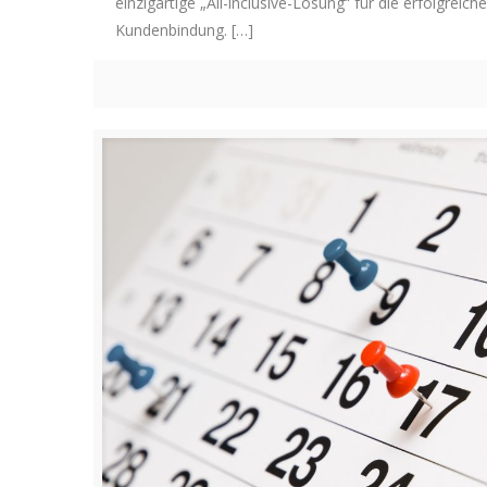
einzigartige „All-inclusive-Lösung“ für die erfolgre
Kundenbindung.
[…]