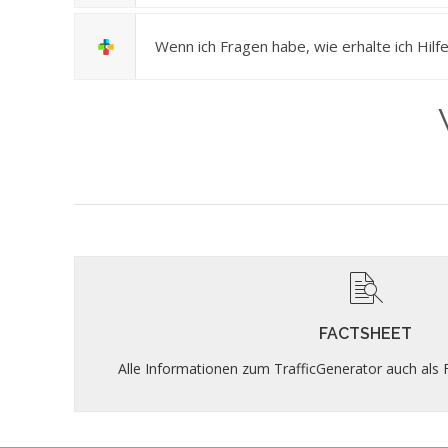
Wenn ich Fragen habe, wie erhalte ich Hilf
FACTSHEET
Wichtigste Informationen zum Traff
FACTSHEET
Alle Informationen zum TrafficGenerator auch al
FactSheet öffnen