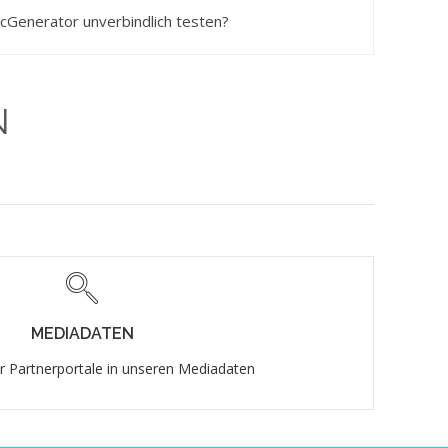
icGenerator unverbindlich testen?
N
MEDIADATEN
r Partnerportale in unseren Mediadaten
MEDIADATEN
r Partnerportale in unseren Mediadaten
Mediadaten öffnen