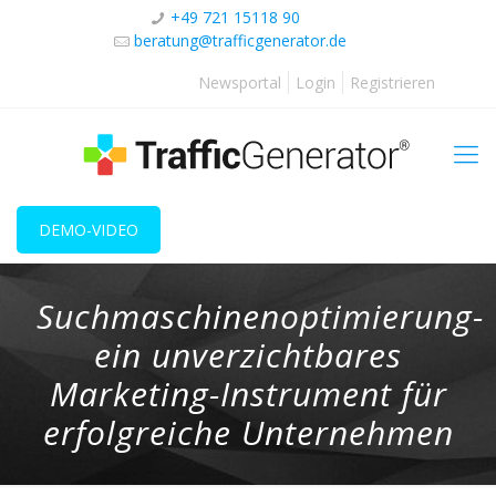
+49 721 15118 90
beratung@trafficgenerator.de
Newsportal
Login
Registrieren
DEMO-VIDEO
Suchmaschinenoptimierung-
ein unverzichtbares
Marketing-Instrument für
erfolgreiche Unternehmen