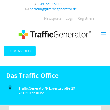
+49 721 15118 90
beratung@trafficgenerator.de
Newsportal
Login
Registrieren
DEMO-VIDEO
Das Traffic Office
TrafficGenerator® Lorenzstraße 29
76135 Karlsruhe