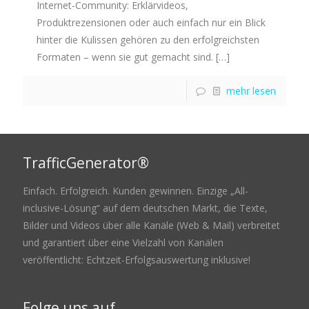
Internet-Community: Erklärvideos,
Produktrezensionen oder auch einfach nur ein Blick
hinter die Kulissen gehören zu den erfolgreichsten
Formaten – wenn sie gut gemacht sind.
[…]
mehr lesen
TrafficGenerator®
Einfach. Erfolgreich. Kunden gewinnen. Einzige „All-
inclusive-Lösung“ auf dem deutschen Markt, die Texte,
Bilder und Videos über alle Kanäle (Web & Mail) verbreitet
und garantiert über eine Vielzahl von Kanälen
veröffentlicht: Echtzeit-Erfolgsauswertung inklusive!
Folge uns auf