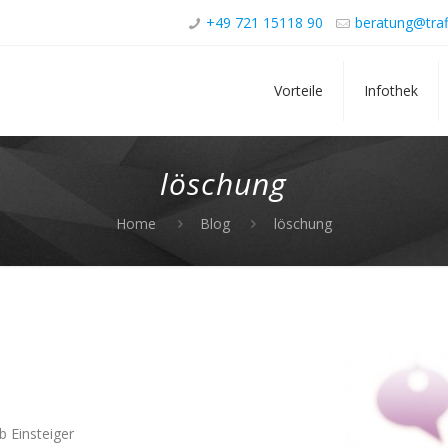
+49 721 15118 90
beratung@traf
Vorteile
Infothek
löschung
Home
Blog
löschung
b Einsteiger