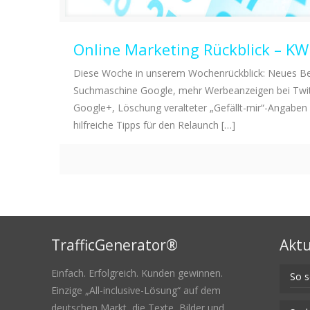
Online Marketing Rückblick – K
Diese Woche in unserem Wochenrückblick: Neues B
Suchmaschine Google, mehr Werbeanzeigen bei Twitt
Google+, Löschung veralteter „Gefällt-mir“-Angaben
hilfreiche Tipps für den Relaunch
[…]
TrafficGenerator®
Aktu
Einfach. Erfolgreich. Kunden gewinnen.
So s
Einzige „All-inclusive-Lösung“ auf dem
deutschen Markt, die Texte, Bilder und