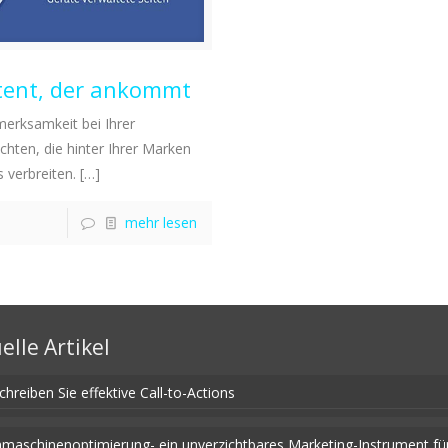
ntent, der ankommt
erksamkeit bei Ihrer
hten, die hinter Ihrer Marken
 verbreiten.
[…]
mehr lesen
elle Artikel
chreiben Sie effektive Call-to-Actions
maschinenoptimierung- ein unverzichtbares Marketing-Instrument fü