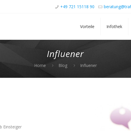
+49 721 15118 90
beratung@traf
Vorteile
Infothek
Influener
Home
Blog
Influener
b Einsteiger