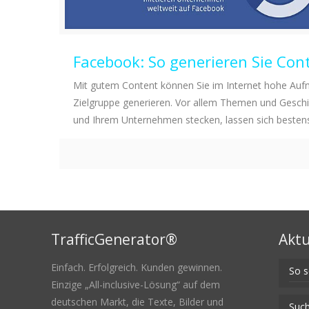
Facebook: So generieren Sie Co
Mit gutem Content können Sie im Internet hohe Aufm
Zielgruppe generieren. Vor allem Themen und Geschic
und Ihrem Unternehmen stecken, lassen sich bestens
TrafficGenerator®
Aktu
Einfach. Erfolgreich. Kunden gewinnen.
So s
Einzige „All-inclusive-Lösung“ auf dem
deutschen Markt, die Texte, Bilder und
Such