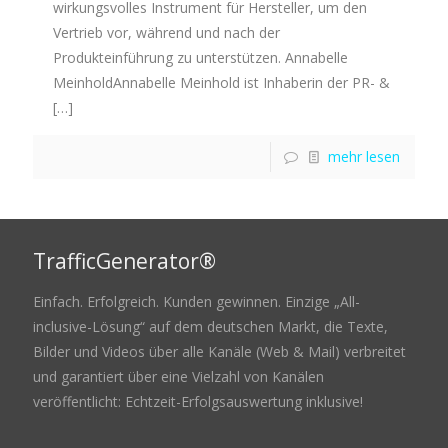
wirkungsvolles Instrument für Hersteller, um den
Vertrieb vor, während und nach der
Produkteinführung zu unterstützen. Annabelle
MeinholdAnnabelle Meinhold ist Inhaberin der PR- &
[…]
mehr lesen
TrafficGenerator®
Einfach. Erfolgreich. Kunden gewinnen. Einzige „All-
inclusive-Lösung“ auf dem deutschen Markt, die Texte,
Bilder und Videos über alle Kanäle (Web & Mail) verbreitet
und garantiert über eine Vielzahl von Kanälen
veröffentlicht: Echtzeit-Erfolgsauswertung inklusive!