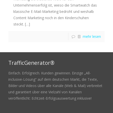
Unternehmenserfolg ist, wieso die Smartwatch das
klassische E-Mail-Marketing bedroht und weshalb
Content Marketing noch in den Kinderschuhen
steckt.
[…]
mehr lesen
TrafficGenerator®
Einfach. Erfolgreich. Kunden gewinnen. Einzige „All-
inclusive-Lösung“ auf dem deutschen Markt, die Texte,
Bilder und Videos über alle Kanäle (Web & Mail) verbreitet
und garantiert über eine Vielzahl von Kanälen
veröffentlicht: Echtzeit-Erfolgsauswertung inklusive!