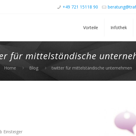
+49 721 15118 90
beratung@traf
Vorteile
Infothek
ter für mittelständische untern
Home
Blog
twitter für mittelständische unternehmen
b Einsteiger