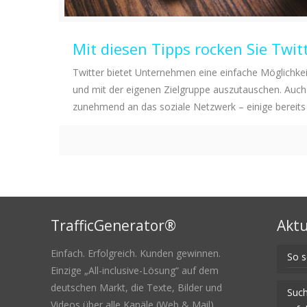
Mit diesen Tipps rocken Sie Twit
Twitter bietet Unternehmen eine einfache Möglichkeit
und mit der eigenen Zielgruppe auszutauschen. Auc
zunehmend an das soziale Netzwerk – einige bereits 
TrafficGenerator®
Aktu
Einfach. Erfolgreich. Kunden gewinnen.
So s
Einzige „All-inclusive-Lösung“ auf dem
deutschen Markt, die Texte, Bilder und
Such
Videos über alle Kanäle (Web & Mail)