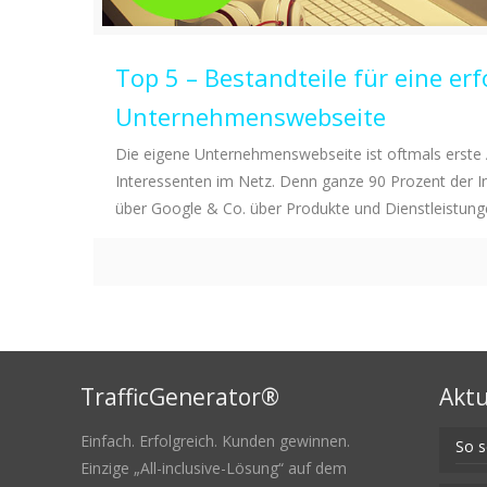
Top 5 – Bestandteile für eine erf
Unternehmenswebseite
Die eigene Unternehmenswebseite ist oftmals erste 
Interessenten im Netz. Denn ganze 90 Prozent der In
über Google & Co. über Produkte und Dienstleistunge
TrafficGenerator®
Aktu
Einfach. Erfolgreich. Kunden gewinnen.
So s
Einzige „All-inclusive-Lösung“ auf dem