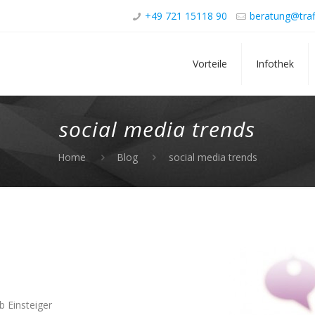
+49 721 15118 90
beratung@traf
Vorteile
Infothek
social media trends
Home
Blog
social media trends
b Einsteiger