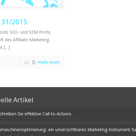
W 31/2015
ools SEO- und SEM-Profis
t des Affiliate Marketing.
it
[…]
mehr lesen
elle Artikel
chreiben Sie effektive Call-to-Actions
maschinenoptimierung- ein unverzichtbares Marketing-Instrument fü