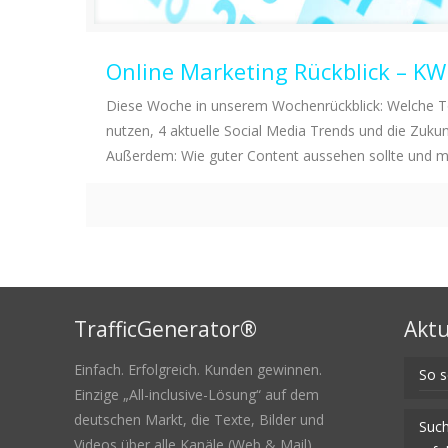
Online Marketing Rückblick – K
Diese Woche in unserem Wochenrückblick: Welche T
nutzen, 4 aktuelle Social Media Trends und die Zukunf
Außerdem: Wie guter Content aussehen sollte und m
TrafficGenerator®
Aktu
Einfach. Erfolgreich. Kunden gewinnen.
So s
Einzige „All-inclusive-Lösung“ auf dem
deutschen Markt, die Texte, Bilder und
Such
Videos über alle Kanäle (Web & Mail)