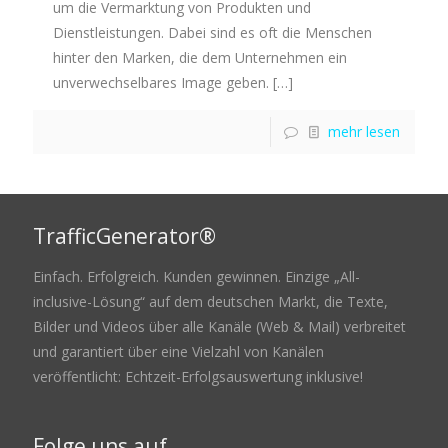
um die Vermarktung von Produkten und
Dienstleistungen. Dabei sind es oft die Menschen
hinter den Marken, die dem Unternehmen ein
unverwechselbares Image geben.
[…]
mehr lesen
TrafficGenerator®
Einfach. Erfolgreich. Kunden gewinnen. Einzige „All-
inclusive-Lösung“ auf dem deutschen Markt, die Texte,
Bilder und Videos über alle Kanäle (Web & Mail) verbreitet
und garantiert über eine Vielzahl von Kanälen
veröffentlicht: Echtzeit-Erfolgsauswertung inklusive!
Folge uns auf