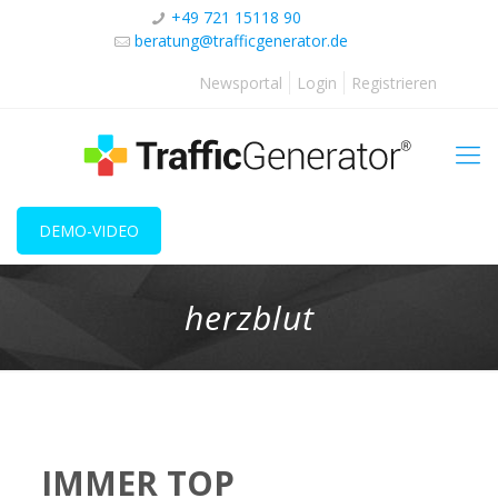
+49 721 15118 90
beratung@trafficgenerator.de
Newsportal
Login
Registrieren
DEMO-VIDEO
herzblut
IMMER TOP