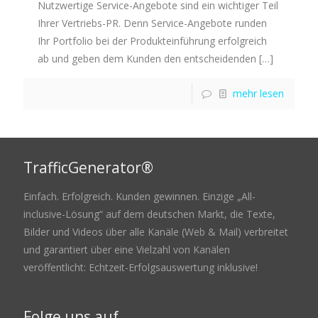
Nutzwertige Service-Angebote sind ein wichtiger Teil
Ihrer Vertriebs-PR. Denn Service-Angebote runden
Ihr Portfolio bei der Produkteinführung erfolgreich
ab und geben dem Kunden den entscheidenden
[…]
mehr lesen
TrafficGenerator®
Einfach. Erfolgreich. Kunden gewinnen. Einzige „All-
inclusive-Lösung“ auf dem deutschen Markt, die Texte,
Bilder und Videos über alle Kanäle (Web & Mail) verbreitet
und garantiert über eine Vielzahl von Kanälen
veröffentlicht: Echtzeit-Erfolgsauswertung inklusive!
Folge uns auf