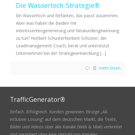
Die Wasserloch-Strategie®
Ein Wasserloch und Elefanten, das passt zusammen.
Aber was haben die Beiden mit
Interessentengenerierung und Neukundengewinnung
zu tun? Norbert SchusterNorbert Schuster, der
Leadmanagement-Coach, berät und unterstützt
Unternehmen bei der Strategieentwicklung
[…]
mehr lesen
TrafficGenerator®
Einfach. Erfolgreich. Kunden gewinnen. Einzige „All-
inclusive-Lösung“ auf dem deutschen Markt, die Texte,
Bilder und Videos über alle Kanäle (Web & Mail) verbreitet
und garantiert über eine Vielzahl von Kanälen