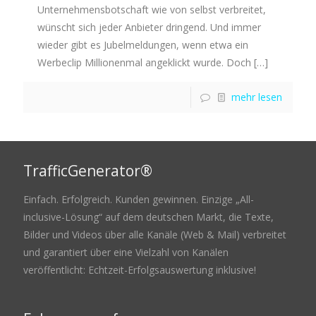
Unternehmensbotschaft wie von selbst verbreitet,
wünscht sich jeder Anbieter dringend. Und immer
wieder gibt es Jubelmeldungen, wenn etwa ein
Werbeclip Millionenmal angeklickt wurde. Doch
[…]
mehr lesen
TrafficGenerator®
Einfach. Erfolgreich. Kunden gewinnen. Einzige „All-
inclusive-Lösung“ auf dem deutschen Markt, die Texte,
Bilder und Videos über alle Kanäle (Web & Mail) verbreitet
und garantiert über eine Vielzahl von Kanälen
veröffentlicht: Echtzeit-Erfolgsauswertung inklusive!