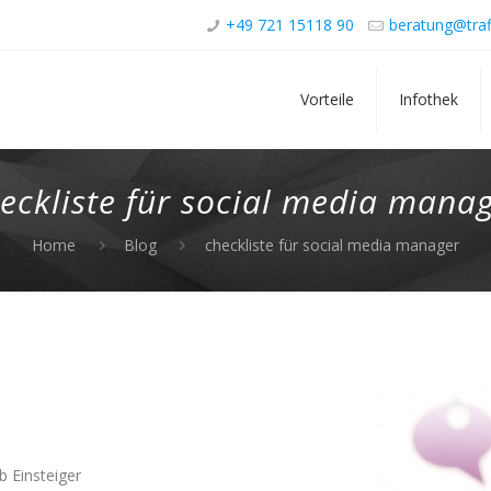
+49 721 15118 90
beratung@traf
Vorteile
Infothek
eckliste für social media mana
Home
Blog
checkliste für social media manager
b Einsteiger