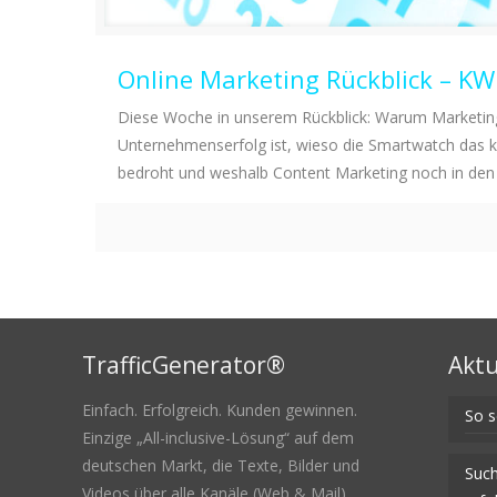
Online Marketing Rückblick – K
Diese Woche in unserem Rückblick: Warum Marketing 
Unternehmenserfolg ist, wieso die Smartwatch das k
bedroht und weshalb Content Marketing noch in den 
TrafficGenerator®
Aktu
Einfach. Erfolgreich. Kunden gewinnen.
So s
Einzige „All-inclusive-Lösung“ auf dem
deutschen Markt, die Texte, Bilder und
Such
Videos über alle Kanäle (Web & Mail)