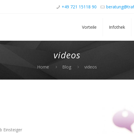
+49 721 15118 90
beratung@traf
Vorteile
Infothek
videos
Home
Blog
videos
b Einsteiger