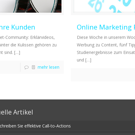
Ihre Kunden
Online Marketing 
net-Community: Erklärvideos,
Diese Woche in unserem Woch
inter die Kulissen gehören zu
Werbung zu Content, fünf Tipp
t sind.
[…]
Studienergebnisse zum Eins
und
[…]
mehr lesen
elle Artikel
chreiben Sie effektive Call-to-Actions