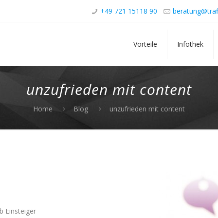
+49 721 15118 90
beratung@traf
Vorteile
Infothek
unzufrieden mit content
Home
Blog
unzufrieden mit content
b Einsteiger