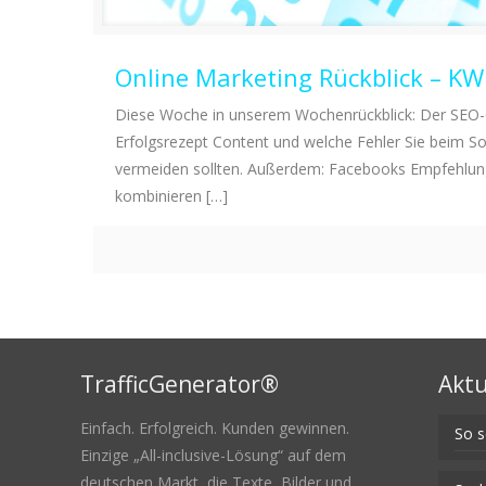
Online Marketing Rückblick – K
Diese Woche in unserem Wochenrückblick: Der SEO-
Erfolgsrezept Content und welche Fehler Sie beim S
vermeiden sollten. Außerdem: Facebooks Empfehlung
kombinieren
[…]
TrafficGenerator®
Aktu
Einfach. Erfolgreich. Kunden gewinnen.
So s
Einzige „All-inclusive-Lösung“ auf dem
deutschen Markt, die Texte, Bilder und